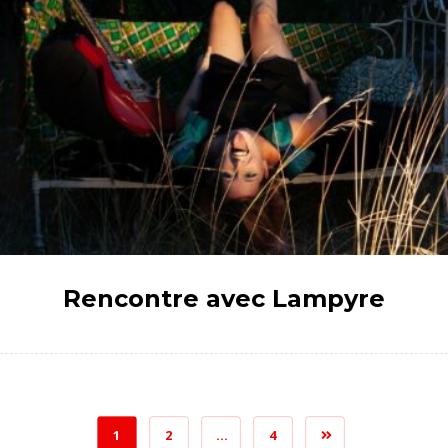
Rencontre avec Lampyre
1
2
…
4