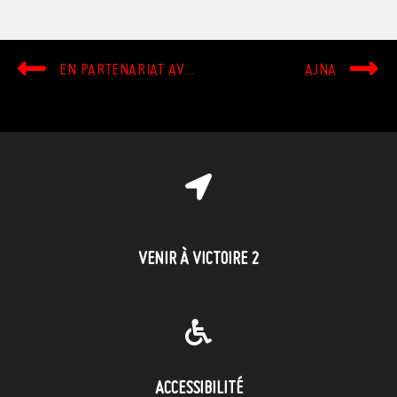
EN PARTENARIAT AVEC GARMONBOZIA,WTF PRÉSENTE LE SHRED FEST 2027 – EUROPE +UK
AJNA
VENIR À VICTOIRE 2
ACCESSIBILITÉ